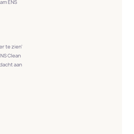
 nam ENS
er te zien’
ENS Clean
ndacht aan