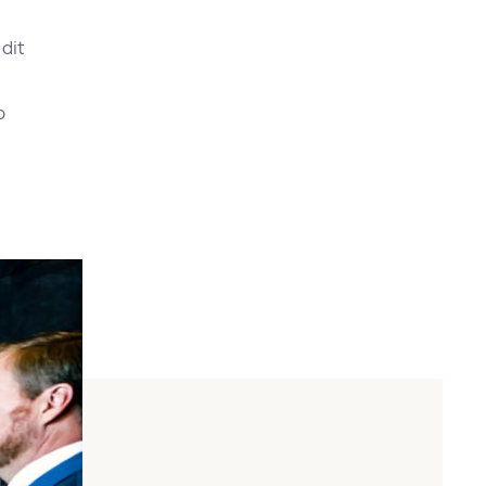
 dit
p